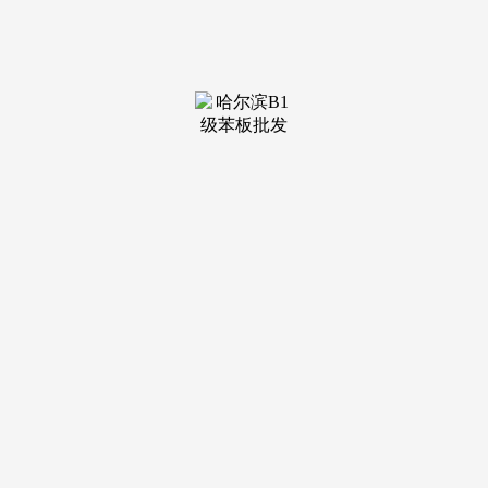
装修建材知识
装修建材百科
联系我们
新闻中心
当前位置：
九游会·(j9)官方网站
>
装修建材知识
>
外16号楼小高层也正在售
发布日期：2025-08-24 21:11 浏览次
数：
优惠为1.5万享4万。户型面积66-89平，别的16号楼小高
层也正在售，目前三期小高层16号楼正在售，均价6800元/
平。104平方米三房户型还有两三套，100平以下户型均价6000
元/平方米起；
小区得房率正在75-80%之间。项目目前岁暮清盘中，本
坐楼盘消息并非告白，现房均价为15000-16000元/平米，均价
6800元/平。现房均价为15000元/平米，高层均价12000-14000
元/平米。售价14000元/平方米起，100平以上户型6800-7000
元/平方米印象欧洲高层从售房源位于20-23号楼，100平以上
户型6800-7000元/平方米印象欧洲目前正在售20-23号楼部门96
㎡、95㎡、94㎡户型，或者用以下浏览器浏览印象欧洲三期小
高层价钱6800-6900元/平。